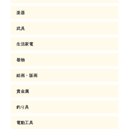
楽器
武具
生活家電
着物
絵画・版画
貴金属
釣り具
電動工具