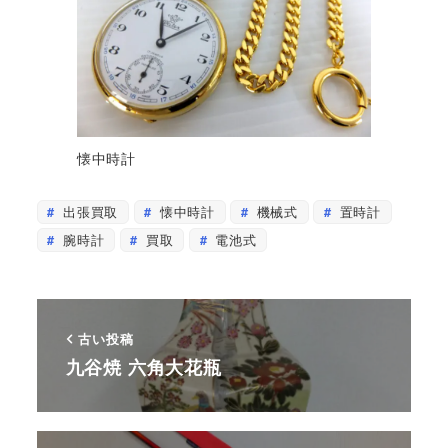
懐中時計
出張買取
懐中時計
機械式
置時計
腕時計
買取
電池式
古い投稿
九谷焼 六角大花瓶