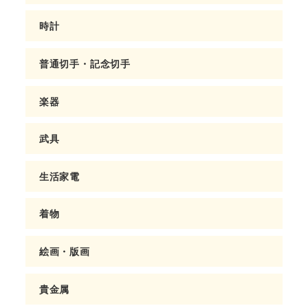
時計
普通切手・記念切手
楽器
武具
生活家電
着物
絵画・版画
貴金属