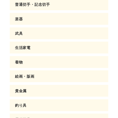
普通切手・記念切手
楽器
武具
生活家電
着物
絵画・版画
貴金属
釣り具