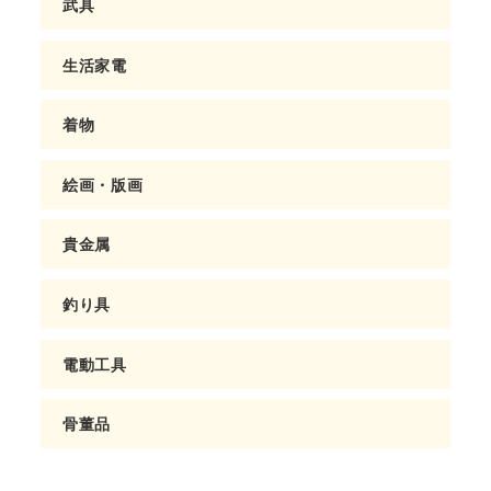
武具
生活家電
着物
絵画・版画
貴金属
釣り具
電動工具
骨董品