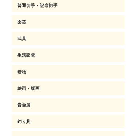
普通切手・記念切手
楽器
武具
生活家電
着物
絵画・版画
貴金属
釣り具