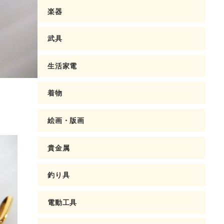
楽器
武具
生活家電
着物
絵画・版画
貴金属
釣り具
電動工具