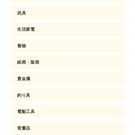
武具
生活家電
着物
絵画・版画
貴金属
釣り具
電動工具
骨董品