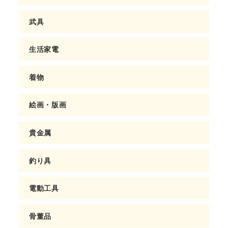
武具
生活家電
着物
絵画・版画
貴金属
釣り具
電動工具
骨董品