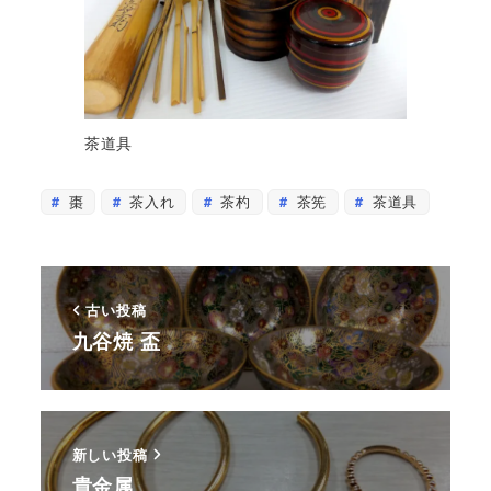
茶道具
棗
茶入れ
茶杓
茶筅
茶道具
古い投稿
九谷焼 盃
新しい投稿
貴金属