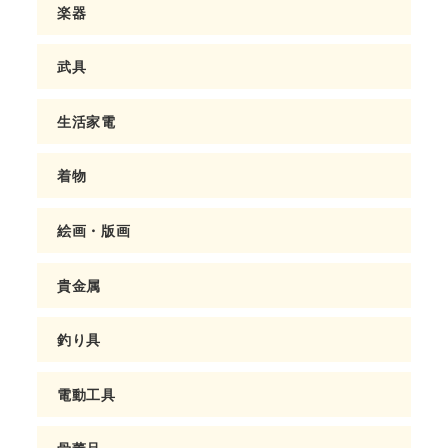
楽器
武具
生活家電
着物
絵画・版画
貴金属
釣り具
電動工具