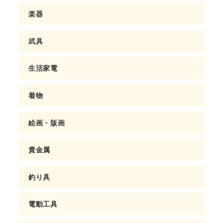
楽器
武具
生活家電
着物
絵画・版画
貴金属
釣り具
電動工具