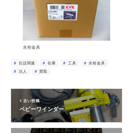
水栓金具
住設関連
在庫
工具
水栓金具
法人
買取
古い投稿
ベビーワインダー