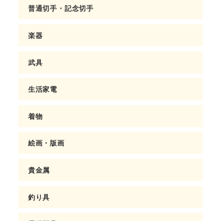
普通切手・記念切手
楽器
武具
生活家電
着物
絵画・版画
貴金属
釣り具