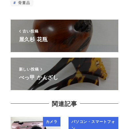
骨董品
古い投稿
屋久杉 花瓶
新しい投稿
べっ甲 かんざし
関連記事
カメラ
パソコン・スマートフォ
ン