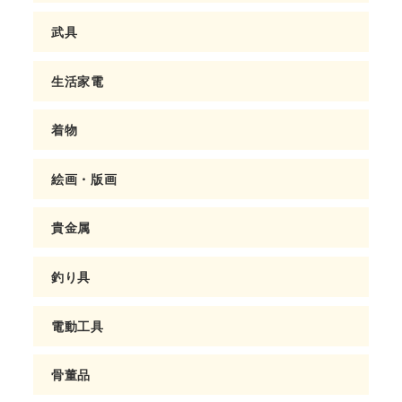
武具
生活家電
着物
絵画・版画
貴金属
釣り具
電動工具
骨董品