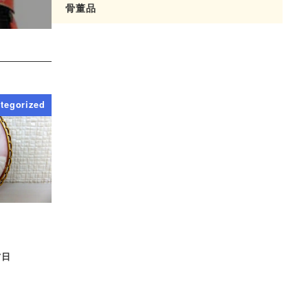
骨董品
tegorized
ト
7日