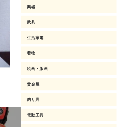
楽器
武具
生活家電
着物
絵画・版画
貴金属
釣り具
電動工具