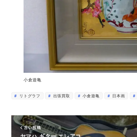
小倉遊亀
リトグラフ
出張買取
小倉遊亀
日本画
古い投稿
ヤマハ ギター エレアコ