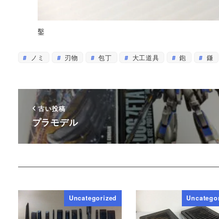
鑿
ノミ
刃物
包丁
大工道具
鉋
鎌
古い投稿
プラモデル
Uncategorized
Uncatego