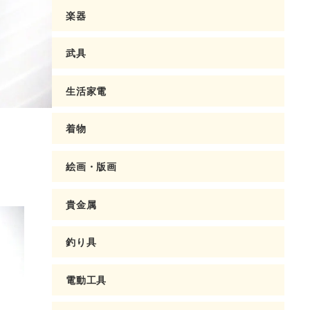
楽器
武具
生活家電
着物
絵画・版画
貴金属
釣り具
電動工具