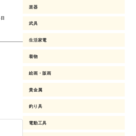
楽器
4日
武具
生活家電
着物
絵画・版画
貴金属
釣り具
電動工具