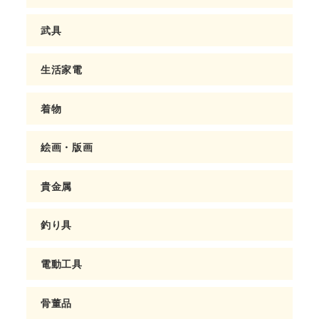
武具
生活家電
着物
絵画・版画
貴金属
釣り具
電動工具
骨董品