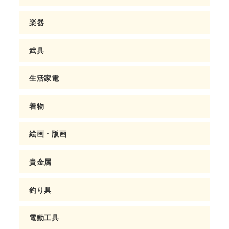
楽器
武具
生活家電
着物
絵画・版画
貴金属
釣り具
電動工具