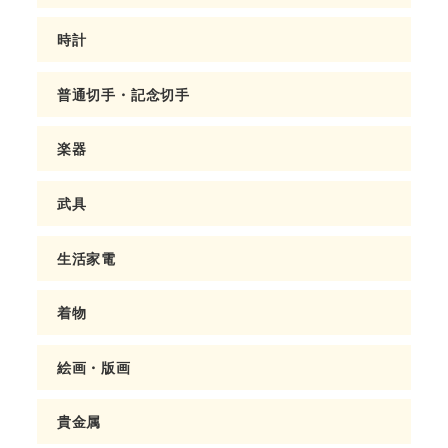
時計
普通切手・記念切手
楽器
武具
生活家電
着物
絵画・版画
貴金属