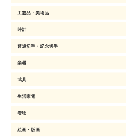
工芸品・美術品
時計
普通切手・記念切手
楽器
武具
生活家電
着物
絵画・版画