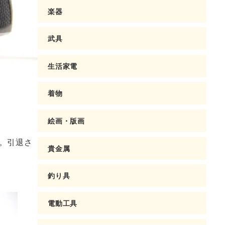
楽器
武具
生活家電
着物
絵画・版画
。引退さ
貴金属
釣り具
電動工具