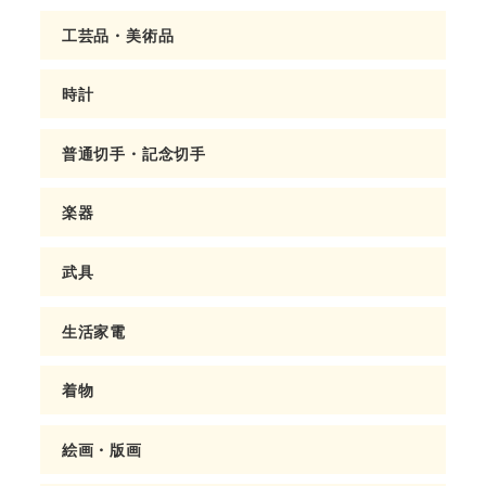
工芸品・美術品
時計
普通切手・記念切手
楽器
武具
生活家電
着物
絵画・版画