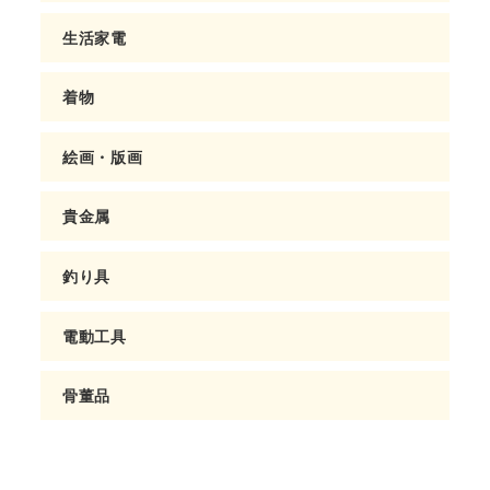
生活家電
着物
絵画・版画
貴金属
釣り具
電動工具
骨董品