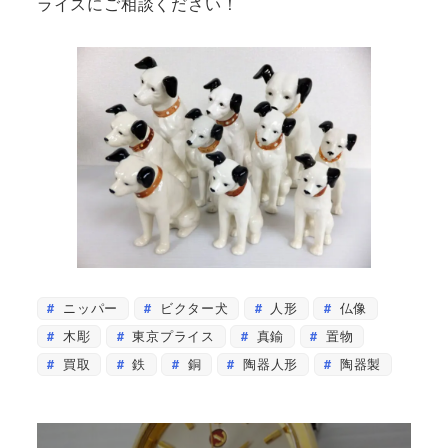
ライスにご相談ください！
ニッパー
ビクター犬
人形
仏像
木彫
東京プライス
真鍮
置物
買取
鉄
銅
陶器人形
陶器製