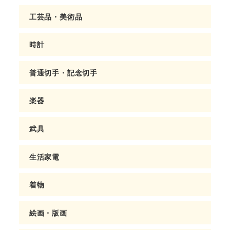
工芸品・美術品
時計
普通切手・記念切手
楽器
武具
生活家電
着物
絵画・版画