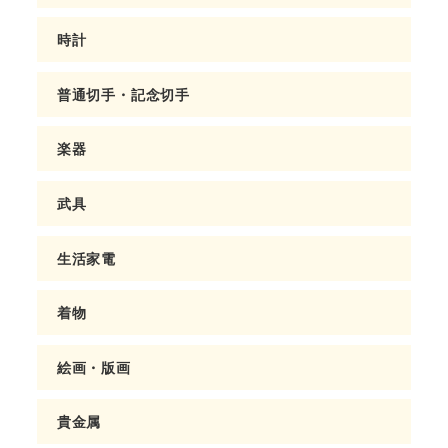
時計
普通切手・記念切手
楽器
武具
生活家電
着物
絵画・版画
貴金属