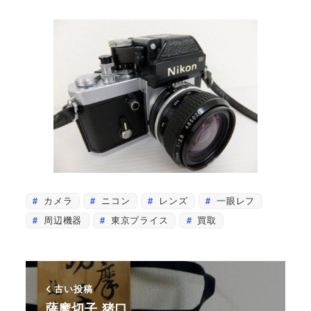
カメラ
ニコン
レンズ
一眼レフ
周辺機器
東京プライス
買取
古い投稿
薩摩切子 猪口