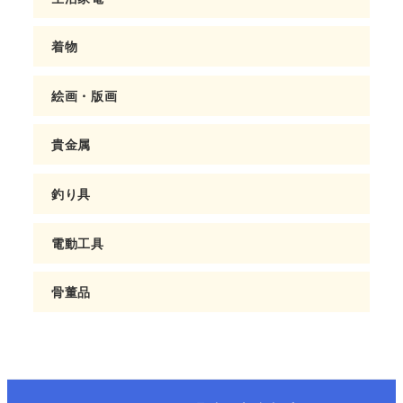
着物
絵画・版画
貴金属
釣り具
電動工具
骨董品