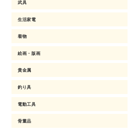
武具
生活家電
着物
絵画・版画
貴金属
釣り具
電動工具
骨董品