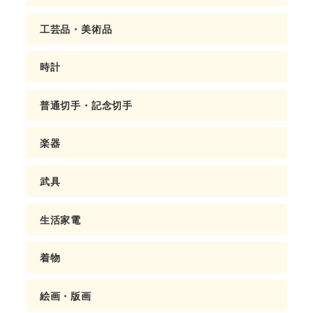
工芸品・美術品
時計
普通切手・記念切手
楽器
武具
生活家電
着物
絵画・版画