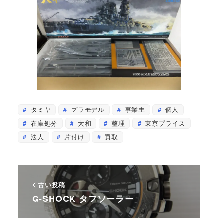
タミヤ
プラモデル
事業主
個人
在庫処分
大和
整理
東京プライス
法人
片付け
買取
古い投稿
G-SHOCK タフソーラー