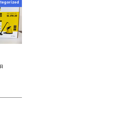
tegorized
5日