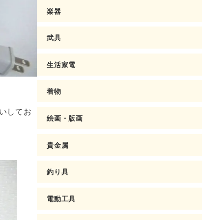
楽器
武具
生活家電
着物
いしてお
絵画・版画
貴金属
釣り具
電動工具