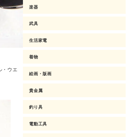
楽器
武具
生活家電
着物
ル・ウエ
絵画・版画
貴金属
釣り具
電動工具