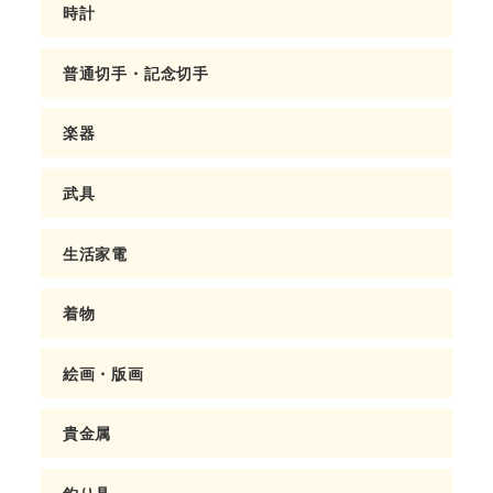
時計
普通切手・記念切手
楽器
武具
生活家電
着物
絵画・版画
貴金属