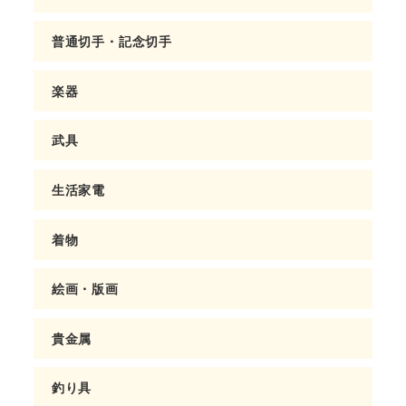
普通切手・記念切手
楽器
武具
生活家電
着物
絵画・版画
貴金属
釣り具