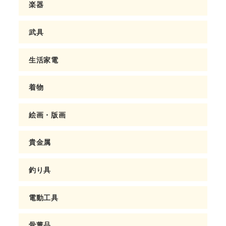
楽器
武具
生活家電
着物
絵画・版画
貴金属
釣り具
電動工具
骨董品