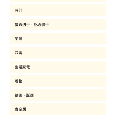
時計
普通切手・記念切手
楽器
武具
生活家電
着物
絵画・版画
貴金属