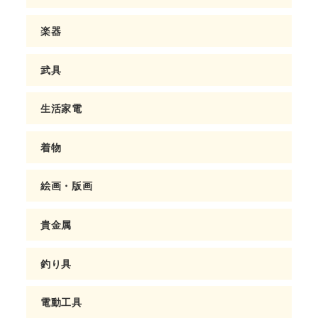
楽器
武具
生活家電
着物
絵画・版画
貴金属
釣り具
電動工具