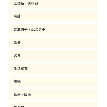
工芸品・美術品
時計
普通切手・記念切手
楽器
武具
生活家電
着物
絵画・版画