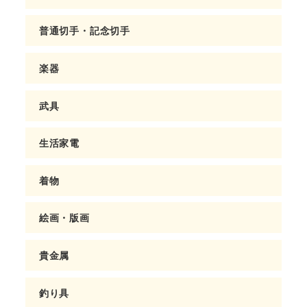
普通切手・記念切手
楽器
武具
生活家電
着物
絵画・版画
貴金属
釣り具