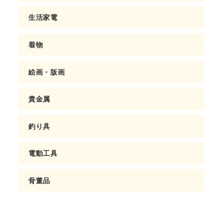
生活家電
着物
絵画・版画
貴金属
釣り具
電動工具
骨董品