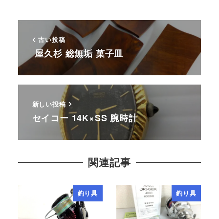
古い投稿
屋久杉 総無垢 菓子皿
新しい投稿
セイコー 14K×SS 腕時計
関連記事
釣り具
釣り具