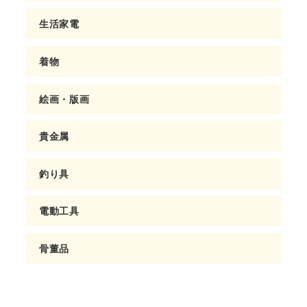
生活家電
着物
絵画・版画
貴金属
釣り具
電動工具
骨董品