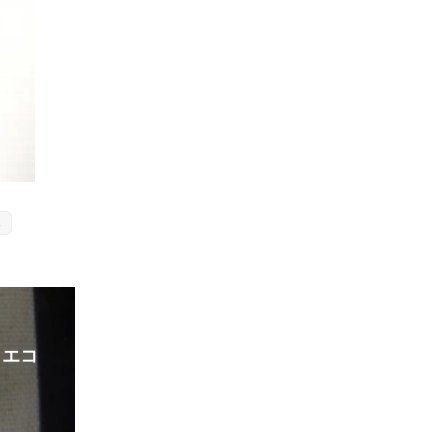
器
 エコ