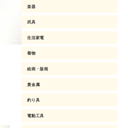
楽器
武具
生活家電
着物
絵画・版画
貴金属
釣り具
電動工具