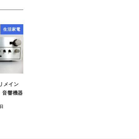
生活家電
プリメイン
 音響機器
8日