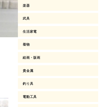
楽器
武具
生活家電
着物
絵画・版画
貴金属
釣り具
電動工具