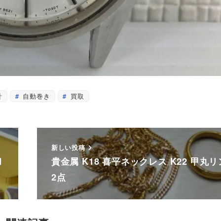
計
自動巻き
買取
新しい投稿
和
貴金属 K18 喜平ネックレス K22 甲丸
2点