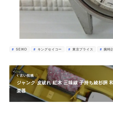
SEIKO
キングセイコー
東京プライス
腕時
古い投稿
ジャンク 皮破れ 紅木 三味線 子持ち綾杉胴 
楽器