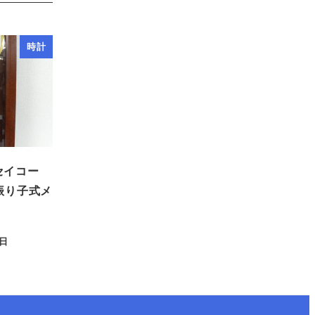
時計
 セイコー
振り子式メ
7日