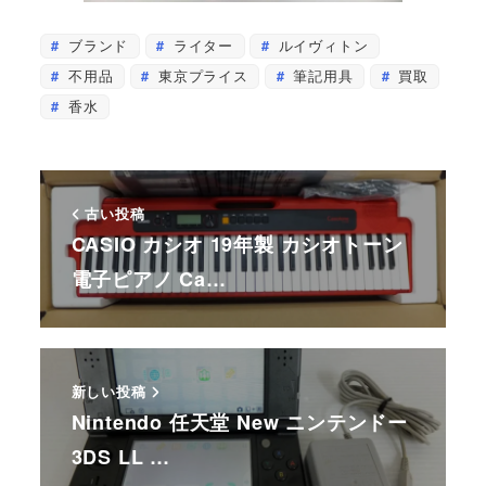
ブランド
ライター
ルイヴィトン
不用品
東京プライス
筆記用具
買取
香水
古い投稿
CASIO カシオ 19年製 カシオトーン
電子ピアノ Ca…
新しい投稿
Nintendo 任天堂 New ニンテンドー
3DS LL …