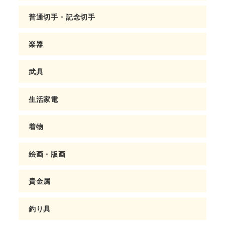
普通切手・記念切手
楽器
武具
生活家電
着物
絵画・版画
貴金属
釣り具