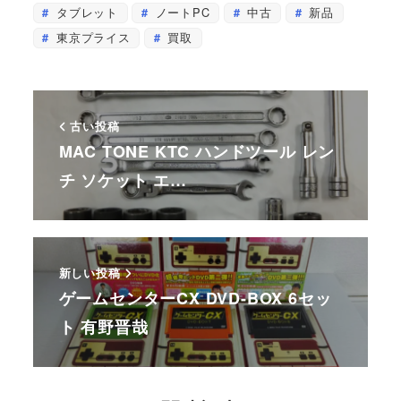
タブレット
ノートPC
中古
新品
東京プライス
買取
古い投稿
MAC TONE KTC ハンドツール レン
チ ソケット エ…
新しい投稿
ゲームセンターCX DVD-BOX 6セッ
ト 有野晋哉