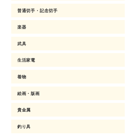
普通切手・記念切手
楽器
武具
生活家電
着物
絵画・版画
貴金属
釣り具