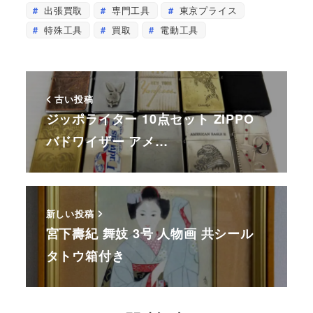
出張買取
専門工具
東京プライス
特殊工具
買取
電動工具
古い投稿
ジッポライター 10点セット ZIPPO
バドワイザー アメ…
新しい投稿
宮下壽紀 舞妓 3号 人物画 共シール
タトウ箱付き