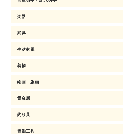
楽器
武具
生活家電
着物
絵画・版画
貴金属
釣り具
電動工具