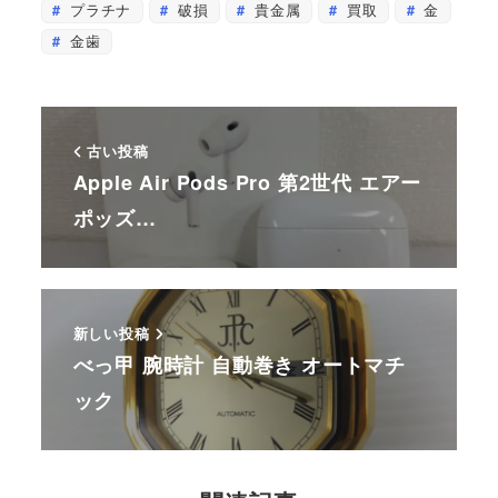
プラチナ
破損
貴金属
買取
金
金歯
古い投稿
Apple Air Pods Pro 第2世代 エアー
ポッズ…
新しい投稿
べっ甲 腕時計 自動巻き オートマチ
ック