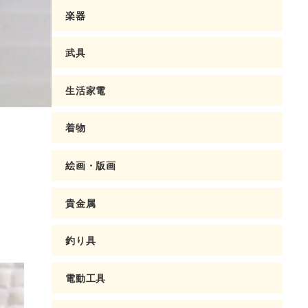
楽器
武具
生活家電
着物
絵画・版画
貴金属
釣り具
電動工具