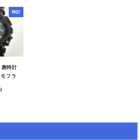
時計
K 腕時計
カモフラ
日