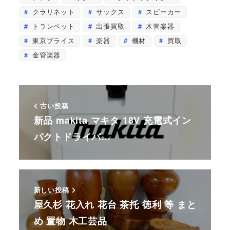
クラリネット
サックス
スピーカー
トランペット
出張買取
木管楽器
東京プライス
楽器
機材
買取
金管楽器
古い投稿
新品 makita マキタ 18V 充電式イン
パクトドライバ…
新しい投稿
屋久杉 花入れ 花台 茶托 徳利 等 まと
め 置物 木工芸品