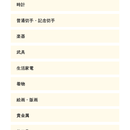
時計
普通切手・記念切手
楽器
武具
生活家電
着物
絵画・版画
貴金属