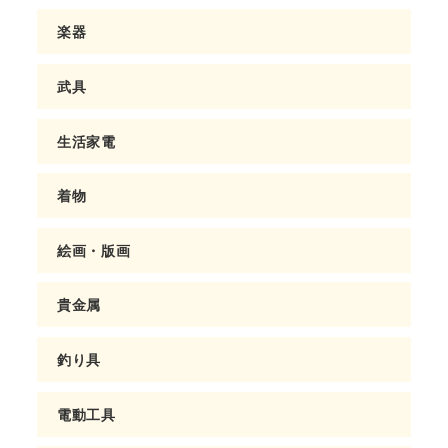
楽器
武具
生活家電
着物
絵画・版画
貴金属
釣り具
電動工具