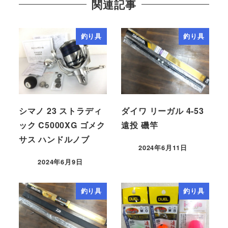
関連記事
釣り具
釣り具
シマノ 23 ストラディ
ダイワ リーガル 4-53
ック C5000XG ゴメク
遠投 磯竿
サス ハンドルノブ
2024年6月11日
2024年6月9日
釣り具
釣り具