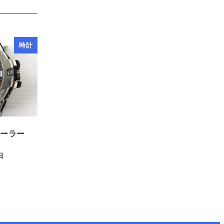
時計
ソーラー
日