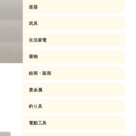
楽器
武具
生活家電
着物
絵画・版画
貴金属
釣り具
電動工具