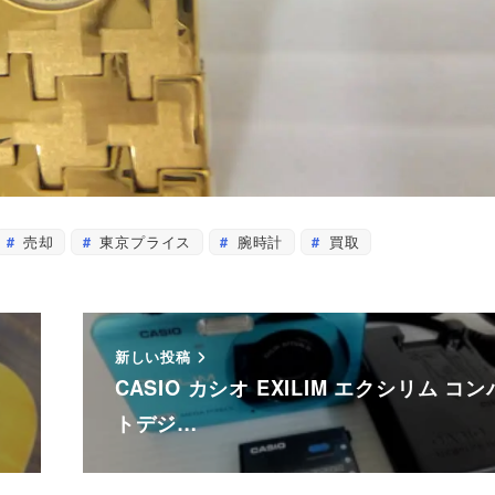
売却
東京プライス
腕時計
買取
新しい投稿
CASIO カシオ EXILIM エクシリム コ
トデジ…