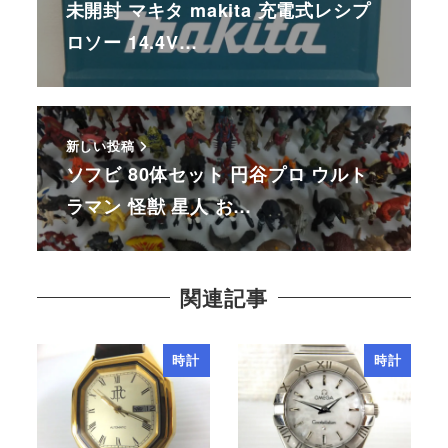
未開封 マキタ makita 充電式レシプ
ロソー 14.4V…
新しい投稿
ソフビ 80体セット 円谷プロ ウルト
ラマン 怪獣 星人 お…
関連記事
時計
時計