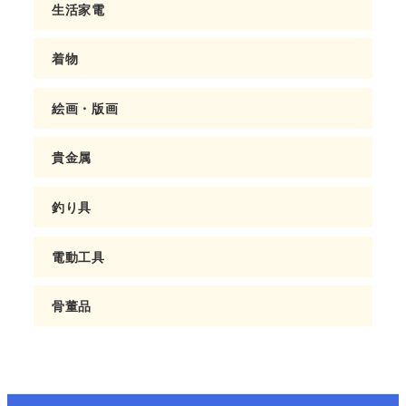
生活家電
着物
絵画・版画
貴金属
釣り具
電動工具
骨董品